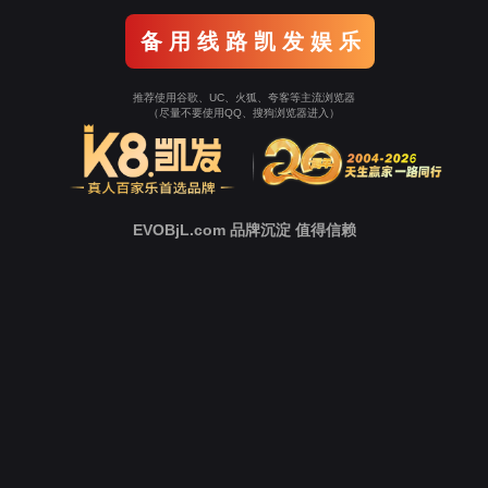
备 用 线 路 凯 发 娱 乐
推荐使用谷歌、UC、火狐、夸客等主流浏览器
（尽量不要使用QQ、搜狗浏览器进入）
EVOBjL.com 品牌沉淀 值得信赖