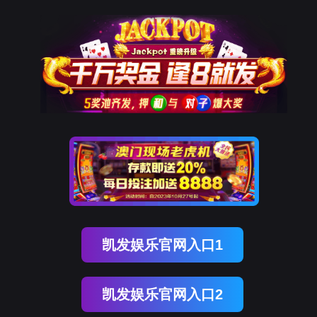
凯发娱乐官网入口1
凯发娱乐官网入口2